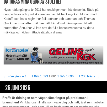
DÅ TÅRAS MINA ÖGON AV STOLTHET
Nyss hädangångna år 2011 har onekligen varit händelserikt. Både på
den politiska och juridiska arenan har det hänt mycket. Muhammad
Kadaffi och hans regim har fallit sönder och samman och Thomas
Quick har i mål efter mål övergått från dömd gärningsman till ett
brottsoffer. Ännu har vi inte sett de fulla konsekvenserna av detta
märkliga och ödesmättade rättsliga drama.
← Föregående
1
…
1 092
1 093
1 094
1 095
1 096
…
1 238
Nästa →
26 JUNI 2026
Proffs är tidningen som vågar sätta fingret på problemen i
branschen!
Vi riktar oss till alla som varje dag och natt, året runt, arbetar
med vägtransporter - och som vill att konkurrensen om uppdragen ska