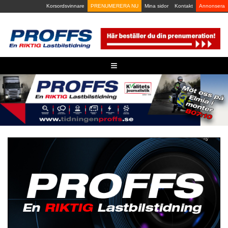
Skip
Korsordsvinnare
PRENUMERERA NU
Mina sidor
Kontakt
Annonsera
to
content
≡