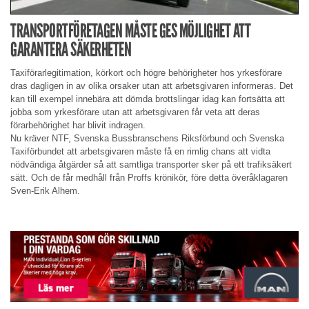
TRANSPORTFÖRETAGEN MÅSTE GES MÖJLIGHET ATT
GARANTERA SÄKERHETEN
Taxiförarlegitimation, körkort och högre behörigheter hos yrkesförare
dras dagligen in av olika orsaker utan att arbetsgivaren informeras. Det
kan till exempel innebära att dömda brottslingar idag kan fortsätta att
jobba som yrkesförare utan att arbetsgivaren får veta att deras
förarbehörighet har blivit indragen.
Nu kräver NTF, Svenska Bussbranschens Riksförbund och Svenska
Taxiförbundet att arbetsgivaren måste få en rimlig chans att vidta
nödvändiga åtgärder så att samtliga transporter sker på ett trafiksäkert
sätt. Och de får medhåll från Proffs krönikör, före detta överåklagaren
Sven-Erik Alhem.