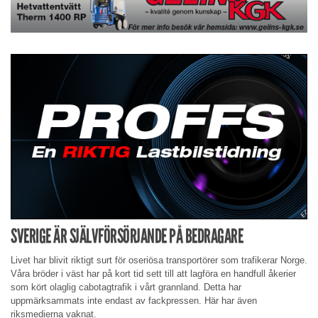
SVERIGE ÄR SJÄLVFÖRSÖRJANDE PÅ BEDRAGARE
Livet har blivit riktigt surt för oseriösa transportörer som trafikerar Norge.
Våra bröder i väst har på kort tid sett till att lagföra en handfull åkerier
som kört olaglig cabotagtrafik i vårt grannland. Detta har
uppmärksammats inte endast av fackpressen. Här har även
riksmedierna vaknat.