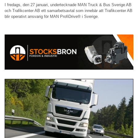
I fredags, den 27 januari, undertecknade MAN Truck & Bus Sverige AB
och Trafikcenter AB ett samarbetsavtal som innebär att Trafikcenter AB
blir operativt ansvarig för MAN ProfiDrive® i Sverige.