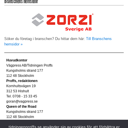
Branschens hemsidor
Söker du företag i branschen? Du hittar dem här:
Till Branschens
hemsidor »
Huvudkontor
Vägpress AB/Tidningen Proffs
Kungsholms strand 177
112 48 Stockholm
Proffs, redaktionen
Kornhultsvägen 19
312 53 Hishult
Tel. 0708 - 15 33 45
goran@vagpress.se
Queen of the Road
Kungsholms strand 177
112 48 Stockholm
Annonsera
tidningenproffs.se använder sig av cookies för att förbättra er
Tel. 08 - 653 83 80