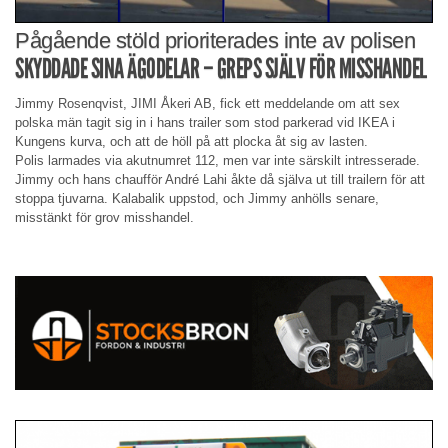
Pågående stöld prioriterades inte av polisen
SKYDDADE SINA ÄGODELAR – GREPS SJÄLV FÖR MISSHANDEL
Jimmy Rosenqvist, JIMI Åkeri AB, fick ett meddelande om att sex
polska män tagit sig in i hans trailer som stod parkerad vid IKEA i
Kungens kurva, och att de höll på att plocka åt sig av lasten.
Polis larmades via akutnumret 112, men var inte särskilt intresserade.
Jimmy och hans chaufför André Lahi åkte då själva ut till trailern för att
stoppa tjuvarna. Kalabalik uppstod, och Jimmy anhölls senare,
misstänkt för grov misshandel.