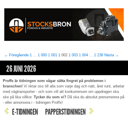
← Föregående
1
…
1 000
1 001
1 002
1 003
1 004
…
1 238
Nästa →
26 JUNI 2026
Proffs är tidningen som vågar sätta fingret på problemen i
branschen!
Vi riktar oss till alla som varje dag och natt, året runt, arbetar
med vägtransporter - och som vill att konkurrensen om uppdragen ska
ske på lika villkor.
Tycker du som vi?
Då ska du absolut prenumerera på
- eller annonsera i - tidningen Proffs!
E-TIDNINGEN
PAPPERSTIDNINGEN