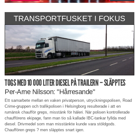
TRANSPORTFUSKET I FOKUS
TOGS MED 10 000 LITER DIESEL PÅ TRAILERN – SLÄPPTES
Per-Arne Nilsson: "Hårresande"
Ett samarbete mellan en vaken privatperson, utryckningspolisen, Road
Crime-gruppen och trafikpolisen i Helsingborg resulterade i att en
rumänsk chaufför greps, misstänk för häleri. När polisen kontrollerade
chaufförens ekipage, fann man tio så kallade IBC-tankar fyllda med
diesel. Drivmedel som man misstänkte kunde vara stöldgods.
Chauffören greps ? men släpptes snart igen.