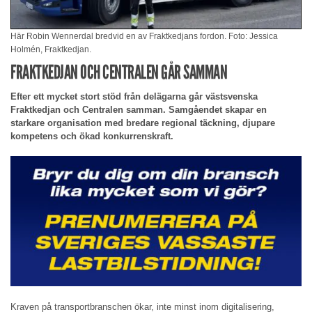
Här Robin Wennerdal bredvid en av Fraktkedjans fordon. Foto: Jessica
Holmén, Fraktkedjan.
FRAKTKEDJAN OCH CENTRALEN GÅR SAMMAN
Efter ett mycket stort stöd från delägarna går västsvenska
Fraktkedjan och Centralen samman. Samgåendet skapar en
starkare organisation med bredare regional täckning, djupare
kompetens och ökad konkurrenskraft.
Kraven på transportbranschen ökar, inte minst inom digitalisering,