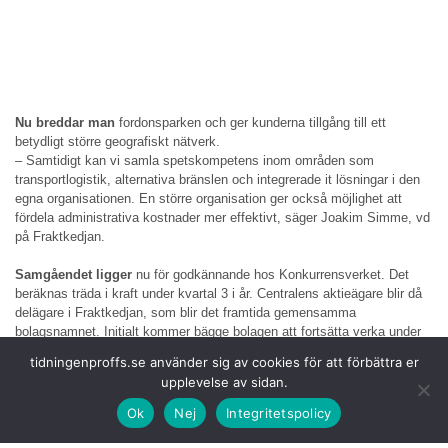
Nu breddar man
fordonsparken och ger kunderna tillgång till ett
betydligt större geografiskt nätverk.
– Samtidigt kan vi samla spetskompetens inom områden som
transportlogistik, alternativa bränslen och integrerade it lösningar i den
egna organisationen. En större organisation ger också möjlighet att
fördela administrativa kostnader mer effektivt, säger Joakim Simme, vd
på Fraktkedjan.
Samgåendet ligger
nu för godkännande hos Konkurrensverket. Det
beräknas träda i kraft under kvartal 3 i år. Centralens aktieägare blir då
delägare i Fraktkedjan, som blir det framtida gemensamma
bolagsnamnet. Initialt kommer bägge bolagen att fortsätta verka under
sina respektive varumärken i två underkoncerner.
tidningenproffs.se använder sig av cookies för att förbättra er
upplevelse av sidan.
Styrelseordförande
på Centralen Anna Petre menar att processen har
varit väldigt proffsig och väl genomarbetad.
Ok
Nej
Integritetspolicy
– Det här är ett steg helt i rätt riktning för Centralen. För ägarna i båda
bolagen innebär det stora möjligheter till fler och större affärer, säger