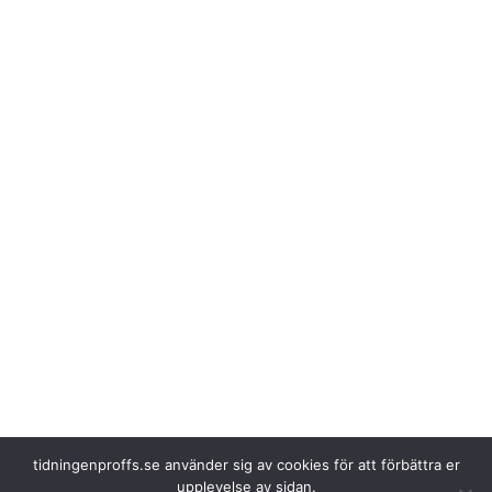
tidningenproffs.se använder sig av cookies för att förbättra er
upplevelse av sidan.