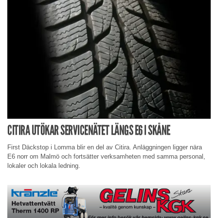
CITIRA UTÖKAR SERVICENÄTET LÄNGS E6 I SKÅNE
First Däckstop i Lomma blir en del av Citira. Anläggningen ligger nära
E6 norr om Malmö och fortsätter verksamheten med samma personal,
lokaler och lokala ledning.