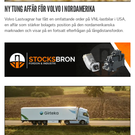
NY TUNG AFFÄR FÖR VOLVO I NORDAMERIKA
Volvo Lastvagnar har fått en omfattande order på VNL-lastbilar i USA,
en affär som stärker bolagets position på den nordamerikanska
marknaden och visar på en fortsatt efterfrågan på långdistansfordon.