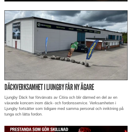
DÄCKVERKSAMHET I LJUNGBY FÅR NY ÄGARE
Ljungby Däck har förvärvats av Citira och blir därmed en del av en
växande koncern inom däck- och fordonsservice. Verksamheten i
Ljungby fortsätter som tidigare med samma personal och inriktning på
tunga och lätta fordon.