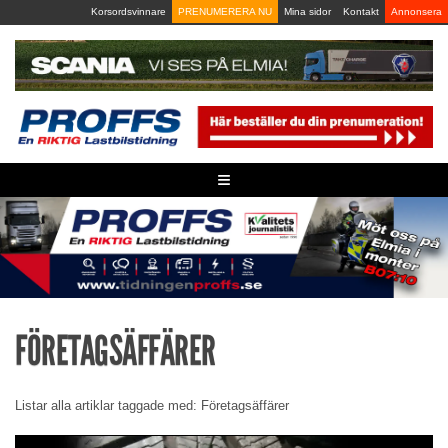
Skip
Korsordsvinnare
PRENUMERERA NU
Mina sidor
Kontakt
Annonsera
to
content
≡
FÖRETAGSÄFFÄRER
Listar alla artiklar taggade med: Företagsäffärer