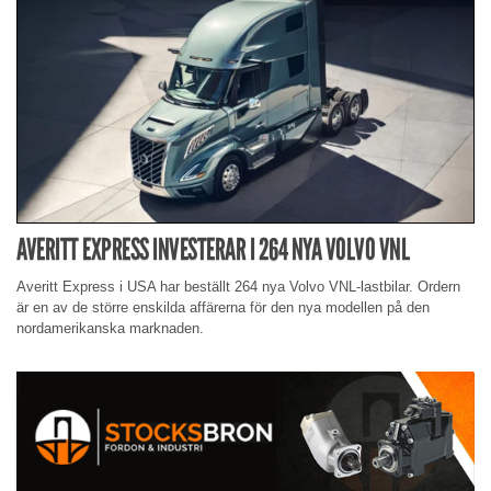
AVERITT EXPRESS INVESTERAR I 264 NYA VOLVO VNL
Averitt Express i USA har beställt 264 nya Volvo VNL-lastbilar. Ordern
är en av de större enskilda affärerna för den nya modellen på den
nordamerikanska marknaden.