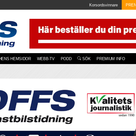
Korsordsvinnare
PRE
HENS HEMSIDOR
WEBB-TV
PODD
SÖK
PREMIUM INFO