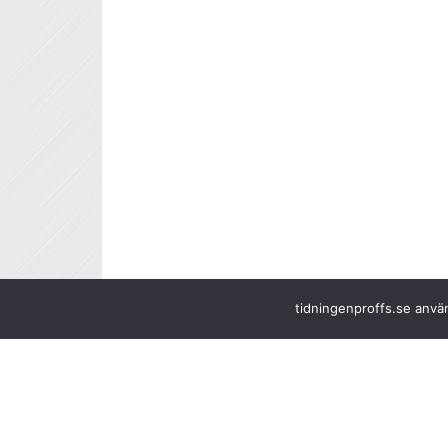
tidningenproffs.se använ