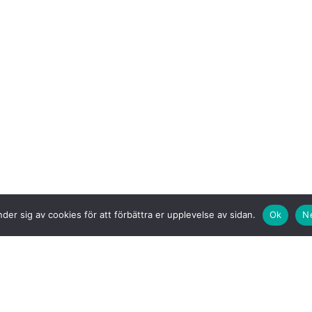
der sig av cookies för att förbättra er upplevelse av sidan.
Ok
N