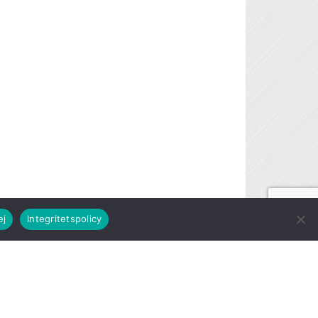
ej
Integritetspolicy