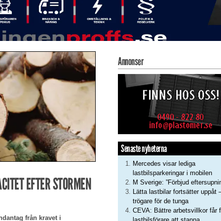
Annonser
Senaste nyheterna
Mercedes visar lediga
lastbilsparkeringar i mobilen
CITET EFTER STORMEN
M Sverige: ”Förbjud eftersupni
Lätta lastbilar fortsätter uppåt 
trögare för de tunga
CEVA: Bättre arbetsvillkor får f
undantag från kravet i
lastbilsförare att stanna