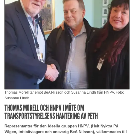
Thomas Morell tar emot BeA Nilsson och Susanna Lindh från HNPV. Foto:
Susanna Lindh.
THOMAS MORELL OCH HNPV I MÖTE OM
TRANSPORTSTYRELSENS HANTERING AV PETH
Representanter för den ideella gruppen HNPV, (Helt Nyktra På
Vägen, initiativtagare och ansvarig BeA Nilsson), välkomnades till