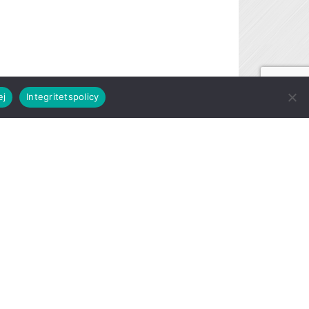
ej
Integritetspolicy