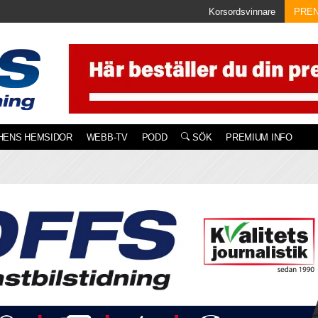
Korsordsvinnare
PRE
HENS HEMSIDOR
WEBB-TV
PODD
SÖK
PREMIUM INFO