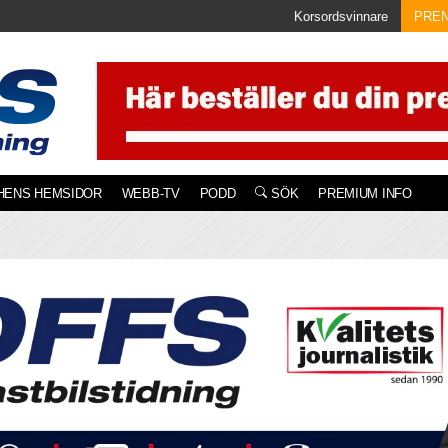
Korsordsvinnare
PRE
HENS HEMSIDOR
WEBB-TV
PODD
SÖK
PREMIUM INFO