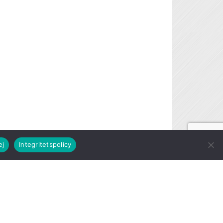
ej
Integritetspolicy