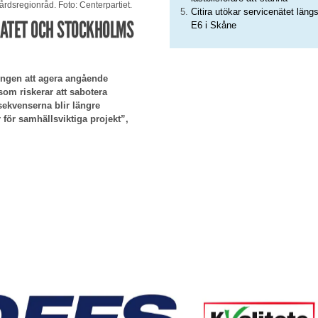
gårdsregionråd. Foto: Centerpartiet.
Citira utökar servicenätet läng
MATET OCH STOCKHOLMS
E6 i Skåne
ringen att agera angående
om riskerar att sabotera
sekvenserna blir längre
för samhällsviktiga projekt”,