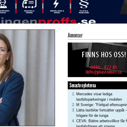
Annonser
Senaste nyheterna
Mercedes visar lediga
lastbilsparkeringar i mobilen
M Sverige: ”Förbjud eftersupni
Lätta lastbilar fortsätter uppåt 
trögare för de tunga
CEVA: Bättre arbetsvillkor får f
lastbilsförare att stanna