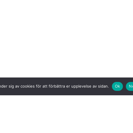
der sig av cookies för att förbättra er upplevelse av sidan.
Ok
N