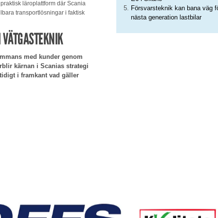
n praktisk läroplattform där Scania
Försvarsteknik kan bana väg f
bara transportlösningar i faktisk
nästa generation lastbilar
H VÄTGASTEKNIK
illsammans med kunder genom
örblir kärnan i Scanias strategi
idigt i framkant vad gäller