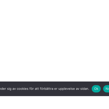
der sig av cookies för att förbättra er upplevelse av sidan.
Ok
N