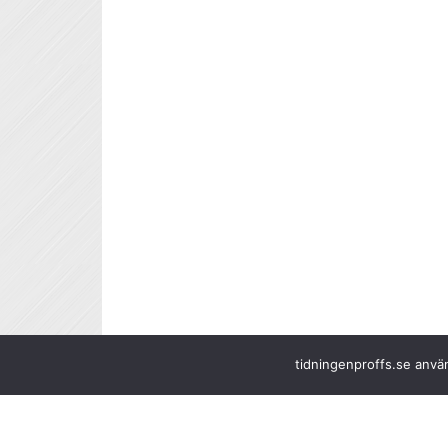
tidningenproffs.se använ