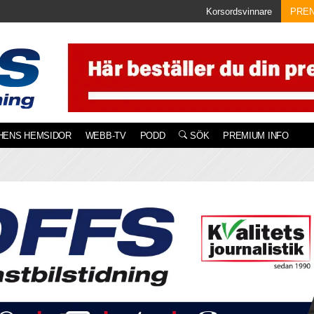
Korsordsvinnare
PRE
HENS HEMSIDOR
WEBB-TV
PODD
SÖK
PREMIUM INFO