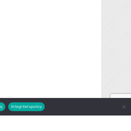
ej
Integritetspolicy