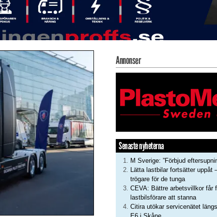
Annonser
Senaste nyheterna
M Sverige: ”Förbjud eftersupni
Lätta lastbilar fortsätter uppåt 
trögare för de tunga
CEVA: Bättre arbetsvillkor får f
lastbilsförare att stanna
Citira utökar servicenätet läng
E6 i Skåne