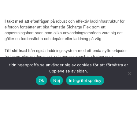
I takt med att
efterfrågan på robust och effektiv laddinfrastruktur för
elfordon fortsätter att öka framstår Sicharge Flex som ett
anpassningsbart svar inom olika användningsområden vare sig det
gäller en fordonsflotta och depåer eller laddning på väg.
Till skillnad
från rigida laddningssystem med ett enda syfte erbjuder
Sicharge Flex en dynamisk och anpassningsbar strategi som
säkerställer optimal prestanda och investeringsskydd för flottoperatörer
tidningenproffs.se använder sig av cookies för att förbättra er
och företag.
upplevelse av sidan.
Sicharge Flex
menar att man sätter nya riktmärken för teknisk
Ok
Nej
Integritetspolicy
prestanda och driftsflexibilitet. Kärnan är ett nytt helt dynamiskt
strömfördelningssystem som intelligent fördelar ström över flera
laddpunkter baserat på fordonsbehov i realtid. Det innebär att alla
strömgrupper är kopplade till alla uttag i alla konfigurationer och
levererar rätt ström till rätt uttag vid rätt tidpunkt.
Systemet erbjuder
ett brett effektområde från 480 kW till över 1,68
megawatt, vilket gör att laddpunkterna kan leverera ström i steg om
80/120 kW. Som ett resultat säkerställer det optimal och effektiv