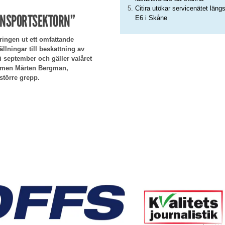
Citira utökar servicenätet läng
ANSPORTSEKTORN”
E6 i Skåne
ringen ut ett omfattande
llningar till beskattning av
 september och gäller valåret
n, men Mårten Bergman,
större grepp.