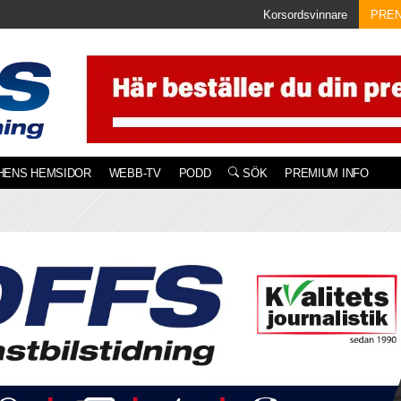
Korsordsvinnare
PRE
HENS HEMSIDOR
WEBB-TV
PODD
SÖK
PREMIUM INFO