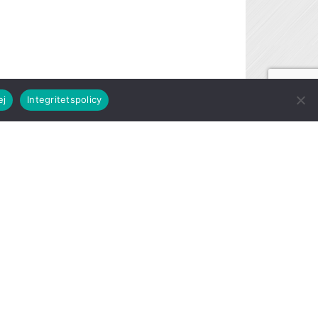
ej
Integritetspolicy