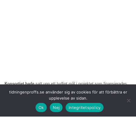
Konsortiet hade
satt upp ett tydligt mål i projektet som finansierades
av det federala ministeriet för ekonomi och klimatskydd och hade en
tidningenproffs.se använder sig av cookies för att förbättra er
total budget på 59,1 miljoner euro. Målet var att få ut en automatiserad
upplevelse av sidan.
och därmed självkörande lastbil på nivå 4 för hub-till-hub-transporter på
motorvägarna.
Ok
Nej
Integritetspolicy
Grunden för
detta var lagen som antogs 2021 vilken i princip möjliggör
självkörande körning på definierade rutter under teknisk övervakning
och därmed sätter Tyskland i en global pionjärroll.