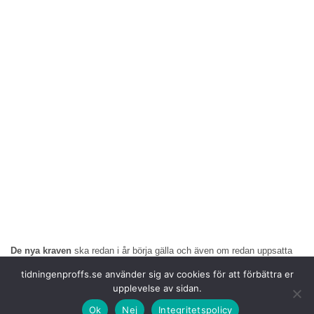
De nya kraven
ska redan i år börja gälla och även om redan uppsatta
laddstolpar får finnas kvar, riskerar redan beställda sådana att inte få
tidningenproffs.se använder sig av cookies för att förbättra er
sättas upp.
upplevelse av sidan.
Det handlar om
cybersäkerhet vilken alla tillverkare måste ta på allvar
Ok
Nej
Integritetspolicy