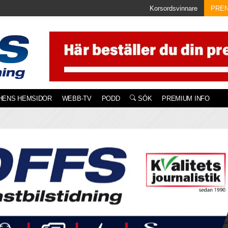
Korsordsvinnare
PRE
HENS HEMSIDOR
WEBB-TV
PODD
SÖK
PREMIUM INFO