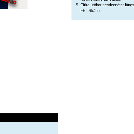
Citira utökar servicenätet läng
E6 i Skåne