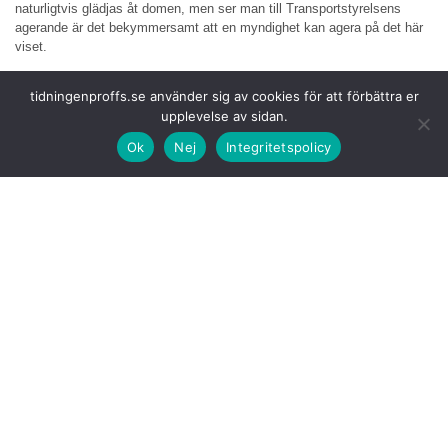
naturligtvis glädjas åt domen, men ser man till Transportstyrelsens
agerande är det bekymmersamt att en myndighet kan agera på det här
viset.
Vi Sverigedemokrater
har under en lång tid krävt att ledningen för
tidningenproffs.se använder sig av cookies för att förbättra er
Transportstyrelsen ska bytas ut omgående, även om det sker ett
upplevelse av sidan.
naturligt byte av generaldirektör i sommar.
Ok
Nej
Integritetspolicy
Signalen måste
vara tydlig. Det duger inte att en myndighet
”snedseglar” på det sätt som PEth-skandalen har satt ljuset på.
Verksamheten måste styras upp ordentligt från toppen och vidare ner i
organisationen.
De människor som
drabbats av felaktiga beslut av myndigheten ska
givetvis få upprättelse eftersom de drabbats av beslut som saknar stöd
i forskning, lagstiftning och en medicinsk diagnos.
Den senaste domen
, tillsammans med tidigare domar, visar att
Transportstyrelsen har agerat felaktigt. Att Transportstyrelsen dessutom
tvingades ändra föreskrifterna talar sitt tydliga språk.
En annan sak som
förbryllar är hanteringen av olika individer. Några får
tillbaka sina körkort utan krav på återkommande provtagning samtidigt
som andra får tillbaka sina körkort, men med det förbehållet att de skall