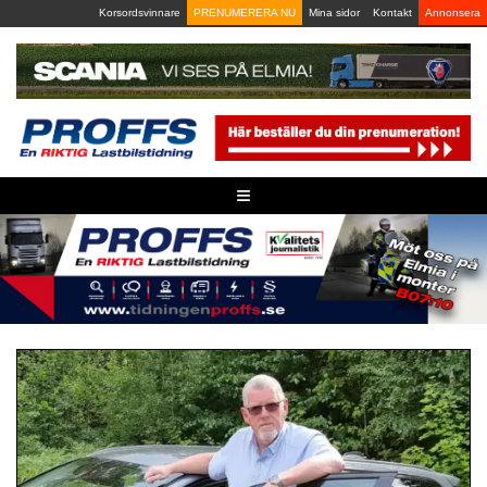
Skip
Korsordsvinnare
PRENUMERERA NU
Mina sidor
Kontakt
Annonsera
to
content
≡