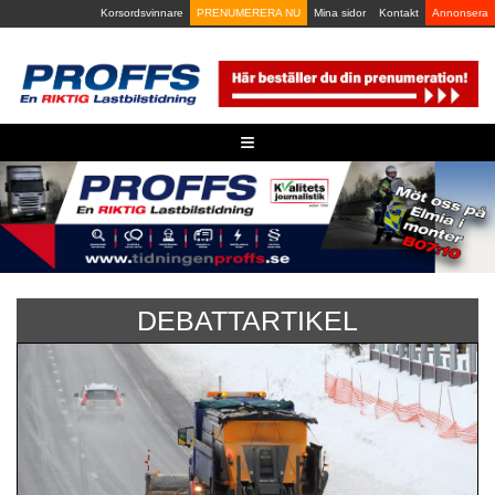
Skip
Korsordsvinnare
PRENUMERERA NU
Mina sidor
Kontakt
Annonsera
to
content
≡
DEBATTARTIKEL