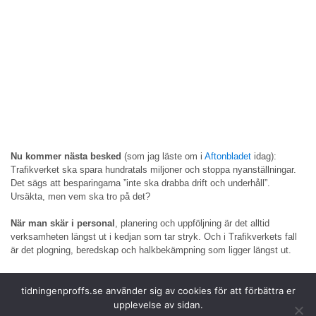
Nu kommer nästa besked
(som jag läste om i
Aftonbladet
idag):
Trafikverket ska spara hundratals miljoner och stoppa nyanställningar.
Det sägs att besparingarna ”inte ska drabba drift och underhåll”.
Ursäkta, men vem ska tro på det?
När man skär i personal
, planering och uppföljning är det alltid
verksamheten längst ut i kedjan som tar stryk. Och i Trafikverkets fall
är det plogning, beredskap och halkbekämpning som ligger längst ut.
För mig som åkare är
konsekvenserna inte abstrakta. De syns direkt i
tidningenproffs.se använder sig av cookies för att förbättra er
bokslutet. Om min bil blir stående i en snömoddig kö för att vägen inte
plogats i tid, då är det mitt företag som får betala straffavgifter för att
upplevelse av sidan.