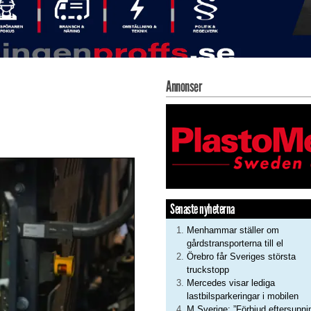
Annonser
Senaste nyheterna
Menhammar ställer om
gårdstransporterna till el
Örebro får Sveriges största
truckstopp
Mercedes visar lediga
lastbilsparkeringar i mobilen
M Sverige: ”Förbjud eftersupni