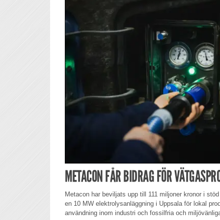
METACON FÅR BIDRAG FÖR VÄTGASPRO
Metacon har beviljats upp till 111 miljoner kronor i stöd
en 10 MW elektrolysanläggning i Uppsala för lokal prod
användning inom industri och fossilfria och miljövänliga