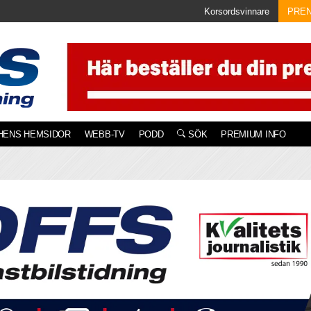
Korsordsvinnare
PRE
HENS HEMSIDOR
WEBB-TV
PODD
SÖK
PREMIUM INFO