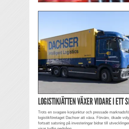
LOGISTIKJÄTTEN VÄXER VIDARE I ETT 
Trots en svagare konjunktur och pressade marknadsför
logistikföretaget Dachser att växa. Förvärv, ökade vo
fortsatt satsning på investeringar bidrar till utveckli
visar tydlig nedgång.