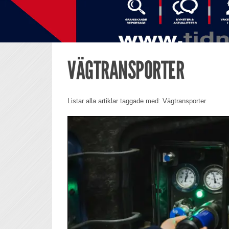
VÄGTRANSPORTER
Listar alla artiklar taggade med: Vägtransporter