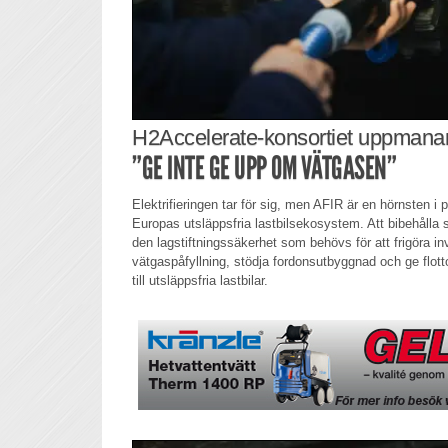
H2Accelerate-konsortiet uppmana
”GE INTE GE UPP OM VÄTGASEN”
Elektrifieringen tar för sig, men AFIR är en hörnsten i p
Europas utsläppsfria lastbilsekosystem. Att bibehålla 
den lagstiftningssäkerhet som behövs för att frigöra inve
vätgaspåfyllning, stödja fordonsutbyggnad och ge flotto
till utsläppsfria lastbilar.