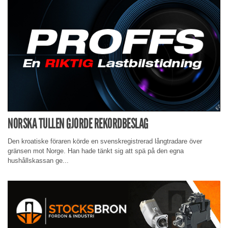
NORSKA TULLEN GJORDE REKORDBESLAG
Den kroatiske föraren körde en svenskregistrerad långtradare över
gränsen mot Norge. Han hade tänkt sig att spä på den egna
hushållskassan ge...