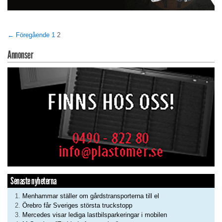
← Föregående
1
2
Annonser
Senaste nyheterna
Menhammar ställer om gårdstransporterna till el
Örebro får Sveriges största truckstopp
Mercedes visar lediga lastbilsparkeringar i mobilen