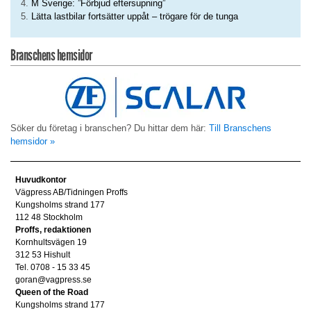
M Sverige: ”Förbjud eftersupning”
Lätta lastbilar fortsätter uppåt – trögare för de tunga
Branschens hemsidor
Söker du företag i branschen? Du hittar dem här:
Till Branschens
hemsidor »
Huvudkontor
Vägpress AB/Tidningen Proffs
Kungsholms strand 177
112 48 Stockholm
Proffs, redaktionen
Kornhultsvägen 19
312 53 Hishult
Tel. 0708 - 15 33 45
goran@vagpress.se
Queen of the Road
Kungsholms strand 177