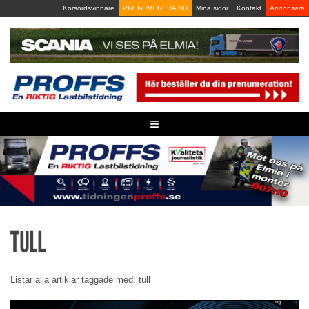
Skip
Korsordsvinnare
PRENUMERERA NU
Mina sidor
Kontakt
Annonsera
to
content
≡
TULL
Listar alla artiklar taggade med: tull