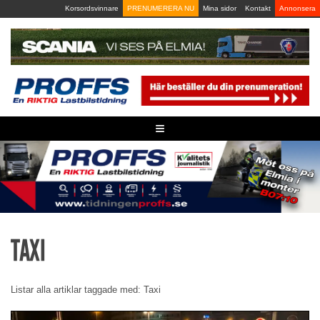
Skip
Korsordsvinnare
PRENUMERERA NU
Mina sidor
Kontakt
Annonsera
to
content
≡
TAXI
Listar alla artiklar taggade med: Taxi