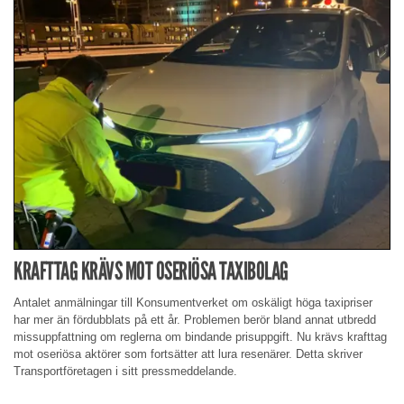
KRAFTTAG KRÄVS MOT OSERIÖSA TAXIBOLAG
Antalet anmälningar till Konsumentverket om oskäligt höga taxipriser
har mer än fördubblats på ett år. Problemen berör bland annat utbredd
missuppfattning om reglerna om bindande prisuppgift. Nu krävs krafttag
mot oseriösa aktörer som fortsätter att lura resenärer. Detta skriver
Transportföretagen i sitt pressmeddelande.