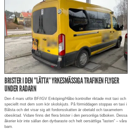
BRISTER I DEN ”LÄTTA” YRKESMÄSSIGA TRAFIKEN FLYGER
UNDER RADARN
Den 4 mars utför BF/IGV Enköping/Håbo kontroller riktade mot taxi och
speciellt mot dem som kör skolskjuts. På förmiddagen stoppas en taxi i
Bålsta och det visar sig att fordonsskatten är obetald och taxametern
obesiktad. Vidare finns det flera brister i den personliga tidboken. Dessa
åkerier kör inte sällan den dyrbaraste och helt oersättliga ”lasten” – våra
barn.