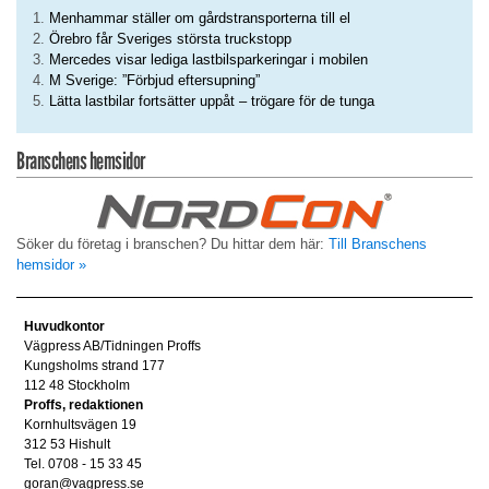
Menhammar ställer om gårdstransporterna till el
Örebro får Sveriges största truckstopp
Mercedes visar lediga lastbilsparkeringar i mobilen
M Sverige: ”Förbjud eftersupning”
Lätta lastbilar fortsätter uppåt – trögare för de tunga
Branschens hemsidor
Söker du företag i branschen? Du hittar dem här:
Till Branschens
hemsidor »
Huvudkontor
Vägpress AB/Tidningen Proffs
Kungsholms strand 177
112 48 Stockholm
Proffs, redaktionen
Kornhultsvägen 19
312 53 Hishult
Tel. 0708 - 15 33 45
goran@vagpress.se