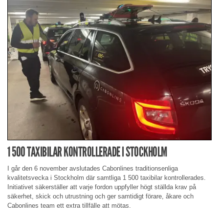
1 500 TAXIBILAR KONTROLLERADE I STOCKHOLM
I går den 6 november avslutades Cabonlines traditionsenliga
kvalitetsvecka i Stockholm där samtliga 1 500 taxibilar kontrollerades.
Initiativet säkerställer att varje fordon uppfyller högt ställda krav på
säkerhet, skick och utrustning och ger samtidigt förare, åkare och
Cabonlines team ett extra tillfälle att mötas.