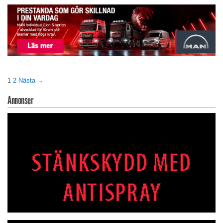
1
2
Nästa →
Annonser