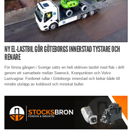
NY EL-LASTBIL GÖR GÖTEBORGS INNERSTAD TYSTARE OCH
RENARE
För första gången i Sverige sätts en helt eldriven lastbil med flak i drift
genom ett samarbete mellan Swerock, Kranpunkten och Volvo
Lastvagnar. Fordonet rullar i Göteborgs innerstad och bidrar både till
mindre utsläpp av koldioxid och minskat buller.