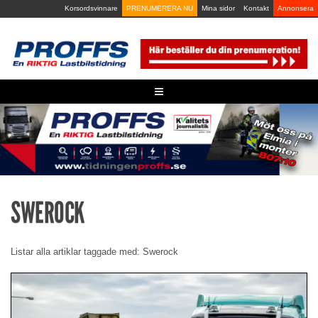
Skip
Korsordsvinnare
PRENUMERERA NU
Mina sidor
Kontakt
Annonsera
to
content
≡
SWEROCK
Listar alla artiklar taggade med: Swerock