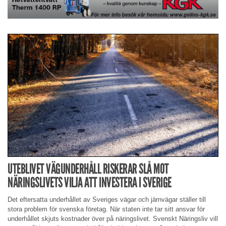
UTEBLIVET VÄGUNDERHÅLL RISKERAR SLÅ MOT
NÄRINGSLIVETS VILJA ATT INVESTERA I SVERIGE
Det eftersatta underhållet av Sveriges vägar och järnvägar ställer till
stora problem för svenska företag. När staten inte tar sitt ansvar för
underhållet skjuts kostnader över på näringslivet. Svenskt Näringsliv vill