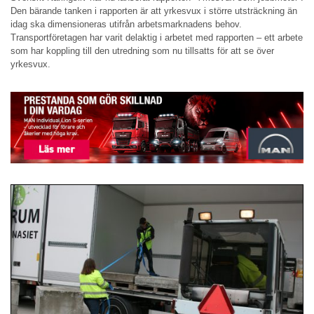
Den bärande tanken i rapporten är att yrkesvux i större utsträckning än
idag ska dimensioneras utifrån arbetsmarknadens behov.
Transportföretagen har varit delaktig i arbetet med rapporten – ett arbete
som har koppling till den utredning som nu tillsatts för att se över
yrkesvux.