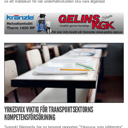
se ett måldatum för när underhållsskulden ska vara åtgärdad.
YRKESVUX VIKTIG FÖR TRANSPORTSEKTORNS
KOMPETENSFÖRSÖRJNING
Svenskt Näringsliv har nu lanserat rapporten ”Yrkesvux som jobbmotor”.