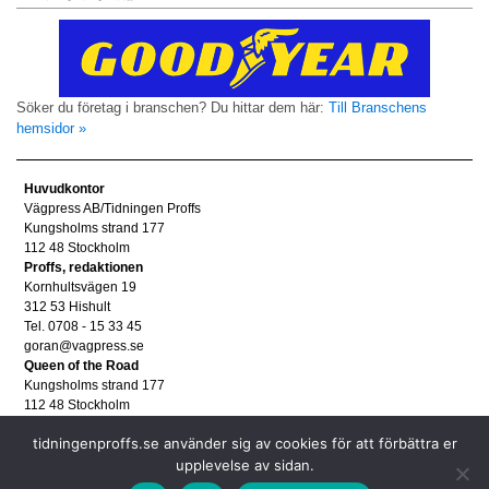
Söker du företag i branschen? Du hittar dem här:
Till Branschens
hemsidor »
Huvudkontor
Vägpress AB/Tidningen Proffs
Kungsholms strand 177
112 48 Stockholm
Proffs, redaktionen
Kornhultsvägen 19
312 53 Hishult
Tel. 0708 - 15 33 45
goran@vagpress.se
Queen of the Road
Kungsholms strand 177
112 48 Stockholm
Annonsera
tidningenproffs.se använder sig av cookies för att förbättra er
Tel. 08 - 653 83 80
upplevelse av sidan.
annons@vagpress.se
Personuppgifter