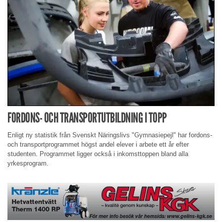
FORDONS- OCH TRANSPORTUTBILDNING I TOPP
Enligt ny statistik från Svenskt Näringslivs "Gymnasiepejl" har fordons-
och transportprogrammet högst andel elever i arbete ett år efter
studenten. Programmet ligger också i inkomsttoppen bland alla
yrkesprogram.