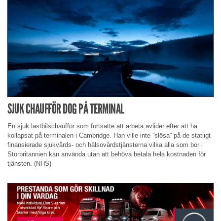
SJUK CHAUFFÖR DOG PÅ TERMINAL
En sjuk lastbilschaufför som fortsatte att arbeta avlider efter att ha
kollapsat på terminalen i Cambridge. Han ville inte ”slösa” på de statligt
finansierade sjukvårds- och hälsovårdstjänsterna vilka alla som bor i
Storbritannien kan använda utan att behöva betala hela kostnaden för
tjänsten. (NHS)