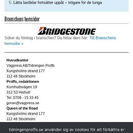
Lätta lastbilar fortsätter uppåt – trögare för de tunga
Branschens hemsidor
Söker du företag i branschen? Du hittar dem här:
Till Branschens
hemsidor »
Huvudkontor
Vägpress AB/Tidningen Proffs
Kungsholms strand 177
112 48 Stockholm
Proffs, redaktionen
Kornhultsvägen 19
312 53 Hishult
Tel. 0708 - 15 33 45
goran@vagpress.se
Queen of the Road
Kungsholms strand 177
112 48 Stockholm
Annonsera
tidningenproffs.se använder sig av cookies för att förbättra er
Tel. 08 - 653 83 80