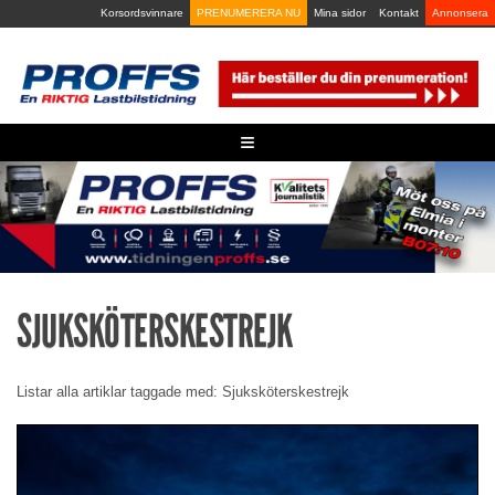
Skip
Korsordsvinnare
PRENUMERERA NU
Mina sidor
Kontakt
Annonsera
to
content
≡
SJUKSKÖTERSKESTREJK
Listar alla artiklar taggade med: Sjuksköterskestrejk