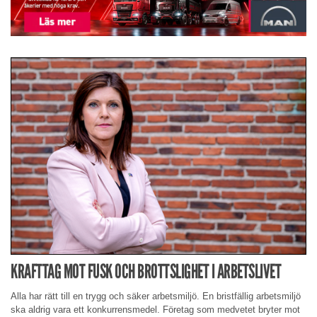
KRAFTTAG MOT FUSK OCH BROTTSLIGHET I ARBETSLIVET
Alla har rätt till en trygg och säker arbetsmiljö. En bristfällig arbetsmiljö
ska aldrig vara ett konkurrensmedel. Företag som medvetet bryter mot