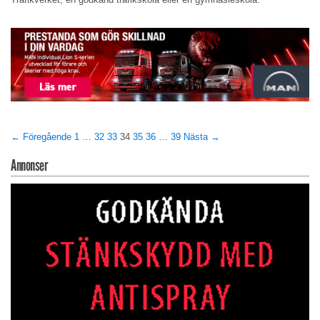
← Föregående
1
…
32
33
34
35
36
…
39
Nästa →
Annonser