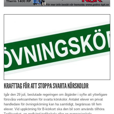
KRAFTTAG FÖR ATT STOPPA SVARTA KÖRSKOLOR
Igår den 29 juli, beslutade regeringen om åtgärder i syfte att ytterligare
försvåra verksamheten för svarta körskolor. Antalet elever en privat
handledare för övningskörning kan ha samtidigt, begränsas till fem
elever. Vid uppkörning för B-körkort ska den bil som används tillhöra
Trafikverket, en godkänd trafikskola eller en gymnasieskola.