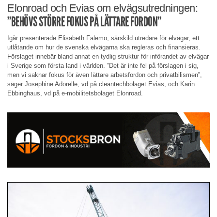
Elonroad och Evias om elvägsutredningen:
”BEHÖVS STÖRRE FOKUS PÅ LÄTTARE FORDON”
Igår presenterade Elisabeth Falemo, särskild utredare för elvägar, ett
utlåtande om hur de svenska elvägarna ska regleras och finansieras.
Förslaget innebär bland annat en tydlig struktur för införandet av elvägar
i Sverige som första land i världen. ”Det är inte fel på förslagen i sig,
men vi saknar fokus för även lättare arbetsfordon och privatbilismen”,
säger Josephine Adorelle, vd på cleantechbolaget Evias, och Karin
Ebbinghaus, vd på e-mobilitetsbolaget Elonroad.