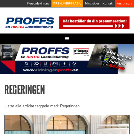
Skip
Korsordsvinnare
PRENUMERERA NU
Mina sidor
Kontakt
Annonsera
to
content
≡
REGERINGEN
Listar alla artiklar taggade med: Regeringen