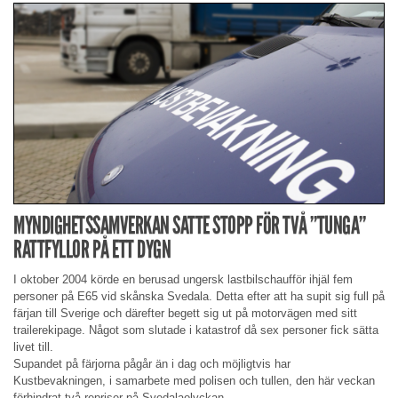
MYNDIGHETSSAMVERKAN SATTE STOPP FÖR TVÅ ”TUNGA”
RATTFYLLOR PÅ ETT DYGN
I oktober 2004 körde en berusad ungersk lastbilschaufför ihjäl fem
personer på E65 vid skånska Svedala. Detta efter att ha supit sig full på
färjan till Sverige och därefter begett sig ut på motorvägen med sitt
trailerekipage. Något som slutade i katastrof då sex personer fick sätta
livet till.
Supandet på färjorna pågår än i dag och möjligtvis har
Kustbevakningen, i samarbete med polisen och tullen, den här veckan
förhindrat två repriser på Svedalaolyckan.