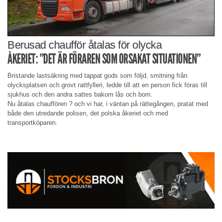
Berusad chaufför åtalas för olycka
ÅKERIET: ”DET ÄR FÖRAREN SOM ORSAKAT SITUATIONEN”
Bristande lastsäkring med tappat gods som följd, smitning från
olycksplatsen och grovt rattfylleri, ledde till att en person fick föras till
sjukhus och den andra sattes bakom lås och bom.
Nu åtalas chauffören ? och vi har, i väntan på rättegången, pratat med
både den utredande polisen, det polska åkeriet och med
transportköparen.