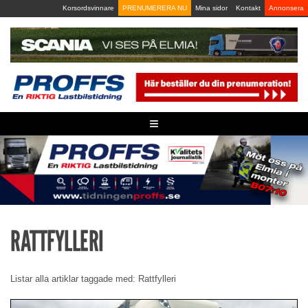
Skip
Korsordsvinnare
PRENUMERERA NU
Mina sidor
Kontakt
Annonsera
to
content
≡
RATTFYLLERI
Listar alla artiklar taggade med: Rattfylleri