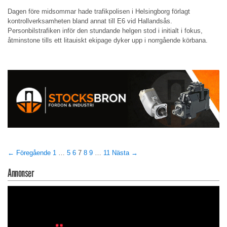
Dagen före midsommar hade trafikpolisen i Helsingborg förlagt
kontrollverksamheten bland annat till E6 vid Hallandsås.
Personbilstrafiken inför den stundande helgen stod i initialt i fokus,
åtminstone tills ett litauiskt ekipage dyker upp i norrgående körbana.
← Föregående
1
…
5
6
7
8
9
…
11
Nästa →
Annonser