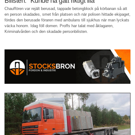
Bilisten: "Kunde ha gått riktigt illa"
Chauffören var rejält berusad, tappade betongblock på körbanan så att
en person skadades, smet från platsen och när polisen hittade ekipaget,
fördes den berusade föraren med ambulans till sjukhus när man lyckats
väcka honom. Idag föll domen. Proffs har talat med åklagaren,
Kriminalvården och den skadade personbilisten.