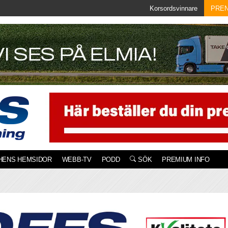
Korsordsvinnare
PRE
HENS HEMSIDOR
WEBB-TV
PODD
SÖK
PREMIUM INFO