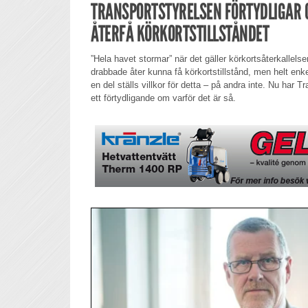
TRANSPORTSTYRELSEN FÖRTYDLIGAR O
ÅTERFÅ KÖRKORTSTILLSTÅNDET
”Hela havet stormar” när det gäller körkortsåterkallelser
drabbade åter kunna få körkortstillstånd, men helt enkel
en del ställs villkor för detta – på andra inte. Nu har
ett förtydligande om varför det är så.