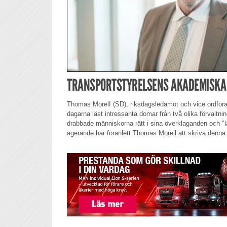
TRANSPORTSTYRELSENS AKADEMISKA
Thomas MorelI (SD), riksdagsledamot och vice ordförand
dagarna läst intressanta domar från två olika förvaltn
drabbade människorna rätt i sina överklaganden och "l
agerande har föranlett Thomas Morell att skriva denna 