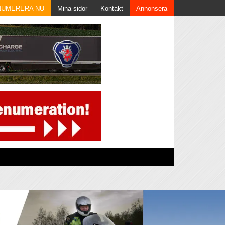
NUMERERA NU
Mina sidor
Kontakt
Annonsera