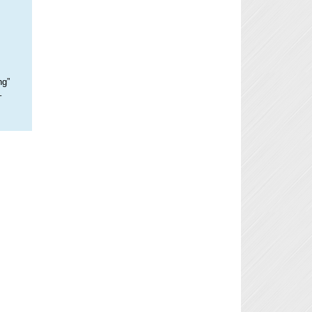
ng”
–