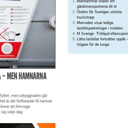
Menhammar ställer om
gårdstransporterna till el
Örebro får Sveriges största
truckstopp
Mercedes visar lediga
lastbilsparkeringar i mobilen
M Sverige: ”Förbjud eftersupni
Lätta lastbilar fortsätter uppåt 
trögare för de tunga
A – MEN HAMNARNA
tfylleri, men utbyggnaden går
stöd är det fortfarande få hamnar
skerar att försvaga
 sig varje dag.