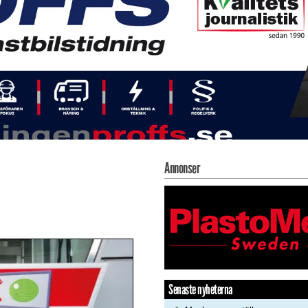
Annonser
Senaste nyheterna