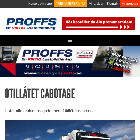
Skip
Korsordsvinnare
PRENUMERERA NU
Mina sidor
Kontakt
Annonsera
to
content
≡
OTILLÅTET CABOTAGE
Listar alla artiklar taggade med: Otillåtet cabotage