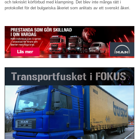
och tekniskt körförbud med klampning. Det blev inte många rätt i
protokollet för det bulgariska åkeriet som anlitats av ett svenskt åkeri.