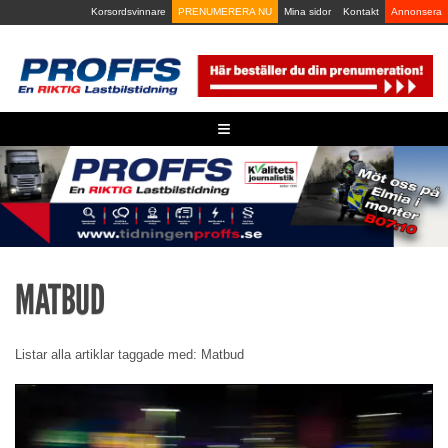
Skip
Korsordsvinnare
PRENUMERERA NU
Mina sidor
Kontakt
Annonsera
to
content
≡
MATBUD
Listar alla artiklar taggade med: Matbud