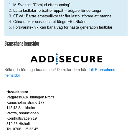
M Sverige: ”Förbjud eftersupning”
Lätta lastbilar fortsätter uppåt – trögare för de tunga
CEVA: Bättre arbetsvillkor får fler lastbilsförare att stanna
Citira utökar servicenätet längs E6 i Skåne
Försvarsteknik kan bana väg för nästa generation lastbilar
Branschens hemsidor
Söker du företag i branschen? Du hittar dem här:
Till Branschens
hemsidor »
Huvudkontor
Vägpress AB/Tidningen Proffs
Kungsholms strand 177
112 48 Stockholm
Proffs, redaktionen
Kornhultsvägen 19
312 53 Hishult
Tel. 0708 - 15 33 45