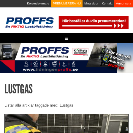
Skip
Korsordsvinnare
PRENUMERERA NU
Mina sidor
Kontakt
Annonsera
to
content
≡
LUSTGAS
Listar alla artiklar taggade med: Lustgas