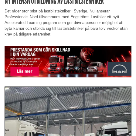
NY INTENSIVUTBILDNING AV LASTBILSTEKNIKER
Det råder stor brist på lastbilstekniker i Sverige. Nu lanserar
Professionals Nord tillsammans med Engströms Lastbilar ett nytt
Accelerated Learning-program som ger drivna personer möjlighet att
byta karriär och utbilda sig till lastbilstekniker på bara tolv veckor utan
krav på tidigare erfarenhet.