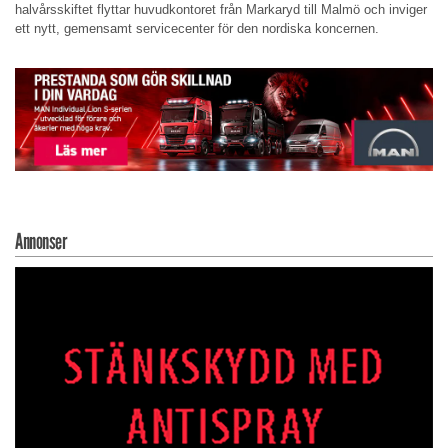
halvårsskiftet flyttar huvudkontoret från Markaryd till Malmö och inviger
ett nytt, gemensamt servicecenter för den nordiska koncernen.
Annonser