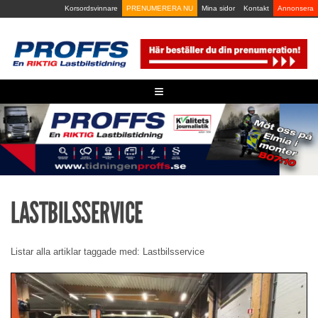
Skip
Korsordsvinnare
PRENUMERERA NU
Mina sidor
Kontakt
Annonsera
to
content
≡
LASTBILSSERVICE
Listar alla artiklar taggade med: Lastbilsservice