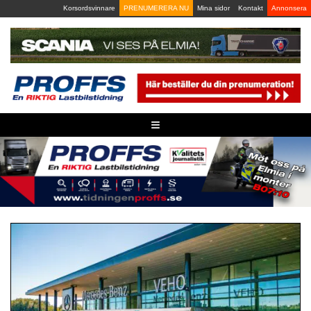
Skip
Korsordsvinnare
PRENUMERERA NU
Mina sidor
Kontakt
Annonsera
to
content
≡