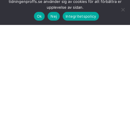
tidningenproffs.se använder sig av cookies för att förbättra er
upplevelse av sidan.
Ok
Nej
Integritetspolicy
För närvarande
driver Veho sin verksamhet för försäljning och service
av lastbilar i Malmö, Västerås, Örebro, Karlstad och Gävle. Med detta
förvärv etablerar Veho en stark närvaro i Stockholms storstadsområde
och det växande Norrland. Veho lyfter att expansionen understryker
visar Vehos engagemang för tillväxt och ledarskap inom branschen.
Cirka 90 anställda
kommer att övergå till Veho som en del av förvärvet,
vilket säkerställer kontinuitet och expertis inom nätverket.
Verksamheten kommer tills vidare att ledas av Juha Ruotsalainen,
medan rekryteringsprocessen för en permanent chef för kommersiella
fordon i Sverige pågår.
Bilia fortsätter
att vara en helhetsleverantör inom Mercedes-Benz
person- och transportbilar.