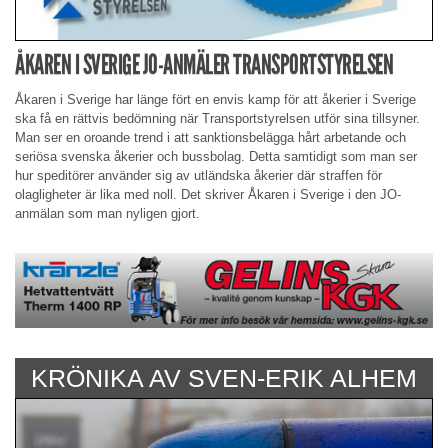
ÅKAREN I SVERIGE JO-ANMÄLER TRANSPORTSTYRELSEN
Åkaren i Sverige har länge fört en envis kamp för att åkerier i Sverige
ska få en rättvis bedömning när Transportstyrelsen utför sina tillsyner.
Man ser en oroande trend i att sanktionsbelägga hårt arbetande och
seriösa svenska åkerier och bussbolag. Detta samtidigt som man ser
hur speditörer använder sig av utländska åkerier där straffen för
olagligheter är lika med noll. Det skriver Åkaren i Sverige i den JO-
anmälan som man nyligen gjort.
KRÖNIKA AV SVEN-ERIK ALHEM