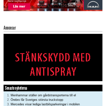
Annonser
Senaste nyheterna
Menhammar ställer om gårdstransporterna till el
Örebro får Sveriges största truckstopp
Mercedes visar lediga lastbilsparkeringar i mobilen