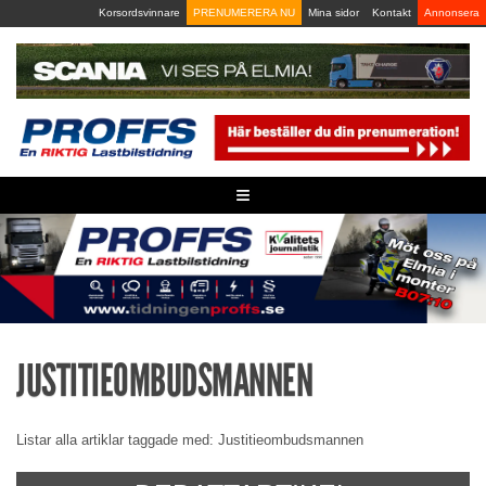
Skip
Korsordsvinnare
PRENUMERERA NU
Mina sidor
Kontakt
Annonsera
to
content
≡
JUSTITIEOMBUDSMANNEN
Listar alla artiklar taggade med: Justitieombudsmannen