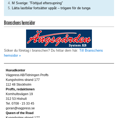
M Sverige: ”Förbjud eftersupning”
Lätta lastbilar fortsätter uppåt – trögare för de tunga
Branschens hemsidor
Söker du företag i branschen? Du hittar dem här:
Till Branschens
hemsidor »
Huvudkontor
Vägpress AB/Tidningen Proffs
Kungsholms strand 177
112 48 Stockholm
Proffs, redaktionen
Kornhultsvägen 19
312 53 Hishult
Tel. 0708 - 15 33 45
goran@vagpress.se
Queen of the Road
Kungsholms strand 177