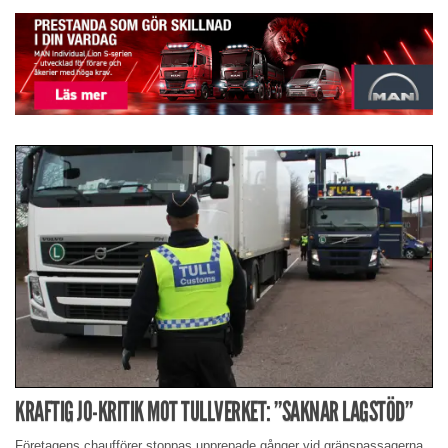
KRAFTIG JO-KRITIK MOT TULLVERKET: ”SAKNAR LAGSTÖD”
Företagens chaufförer stoppas upprepade gånger vid gränspassagerna