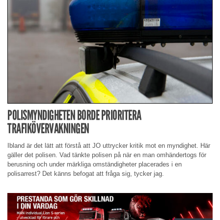
POLISMYNDIGHETEN BORDE PRIORITERA
TRAFIKÖVERVAKNINGEN
Ibland är det lätt att förstå att JO uttrycker kritik mot en myndighet. Här
gäller det polisen. Vad tänkte polisen på när en man omhändertogs för
berusning och under märkliga omständigheter placerades i en
polisarrest? Det känns befogat att fråga sig, tycker jag.