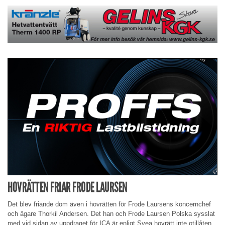
HOVRÄTTEN FRIAR FRODE LAURSEN
Det blev friande dom även i hovrätten för Frode Laursens koncernchef
och ägare Thorkil Andersen. Det han och Frode Laursen Polska sysslat
med vid sidan av uppdraget för ICA är enligt Svea hovrätt inte otillåten