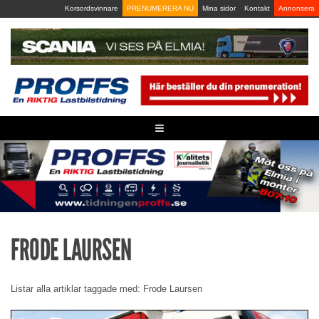
Skip
Korsordsvinnare
PRENUMERERA NU
Mina sidor
Kontakt
Annonsera
to
content
≡
FRODE LAURSEN
Listar alla artiklar taggade med: Frode Laursen