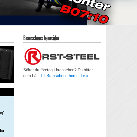
Branschens hemsidor
Söker du företag i branschen? Du hittar
dem här:
Till Branschens hemsidor »
ng”
–
ler