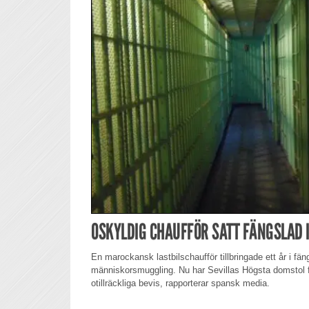
OSKYLDIG CHAUFFÖR SATT FÄNGSLAD I
En marockansk lastbilschaufför tillbringade ett år i fä
människorsmuggling. Nu har Sevillas Högsta domstol 
otillräckliga bevis, rapporterar spansk media.