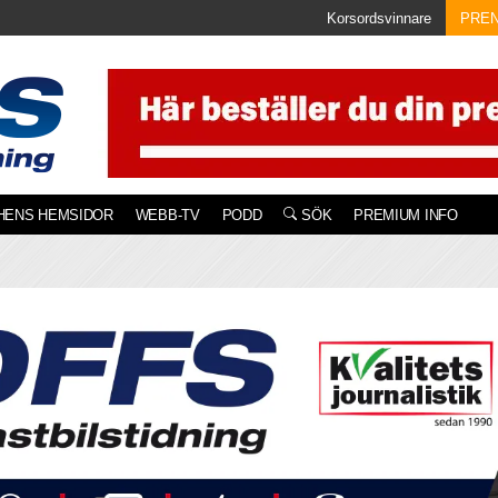
Korsordsvinnare
PRE
HENS HEMSIDOR
WEBB-TV
PODD
SÖK
PREMIUM INFO