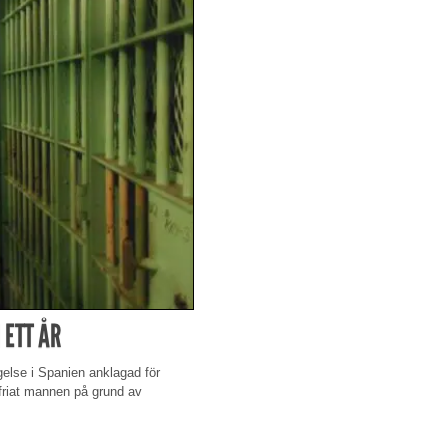
 ETT ÅR
ngelse i Spanien anklagad för
friat mannen på grund av