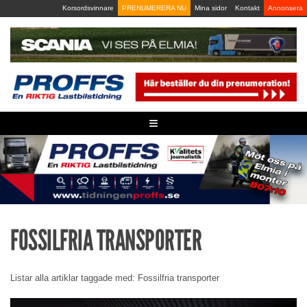
Skip
Korsordsvinnare
PRENUMERERA NU
Mina sidor
Kontakt
Annonsera
to
content
≡
FOSSILFRIA TRANSPORTER
Listar alla artiklar taggade med: Fossilfria transporter