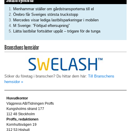
Senaste nyheterna
Menhammar ställer om gårdstransporterna till el
Örebro får Sveriges största truckstopp
Mercedes visar lediga lastbilsparkeringar i mobilen
M Sverige: ”Förbjud eftersupning”
Lätta lastbilar fortsätter uppåt – trögare för de tunga
Branschens hemsidor
Söker du företag i branschen? Du hittar dem här:
Till Branschens
hemsidor »
Huvudkontor
Vägpress AB/Tidningen Proffs
Kungsholms strand 177
112 48 Stockholm
Proffs, redaktionen
Kornhultsvägen 19
312 53 Hishult