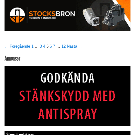
← Föregående
1
…
3
4
5
6
7
…
12
Nästa →
Annonser