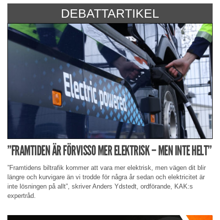
DEBATTARTIKEL
”FRAMTIDEN ÄR FÖRVISSO MER ELEKTRISK – MEN INTE HELT”
”Framtidens biltrafik kommer att vara mer elektrisk, men vägen dit blir
längre och kurvigare än vi trodde för några år sedan och elektricitet är
inte lösningen på allt”, skriver Anders Ydstedt, ordförande, KAK:s
expertråd.