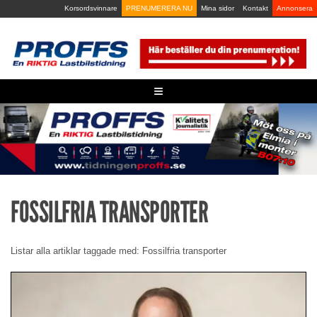
Skip
Korsordsvinnare
PRENUMERERA NU
Mina sidor
Kontakt
Annonsera
to
content
≡
FOSSILFRIA TRANSPORTER
Listar alla artiklar taggade med: Fossilfria transporter