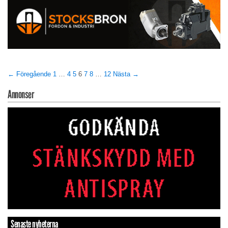
← Föregående
1
…
4
5
6
7
8
…
12
Nästa →
Annonser
Senaste nyheterna