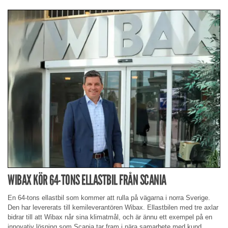
WIBAX KÖR 64-TONS ELLASTBIL FRÅN SCANIA
En 64-tons ellastbil som kommer att rulla på vägarna i norra Sverige.
Den har levererats till kemileverantören Wibax. Ellastbilen med tre axlar
bidrar till att Wibax når sina klimatmål, och är ännu ett exempel på en
innovativ lösning som Scania tar fram i nära samarbete med kund.