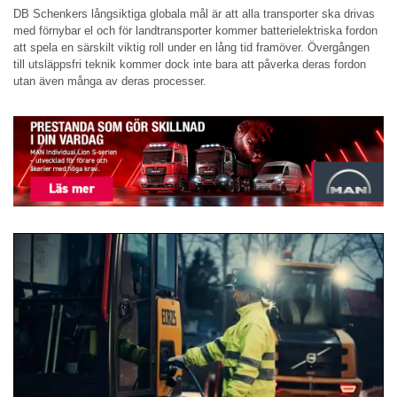
DB Schenkers långsiktiga globala mål är att alla transporter ska drivas
med förnybar el och för landtransporter kommer batterielektriska fordon
att spela en särskilt viktig roll under en lång tid framöver. Övergången
till utsläppsfri teknik kommer dock inte bara att påverka deras fordon
utan även många av deras processer.