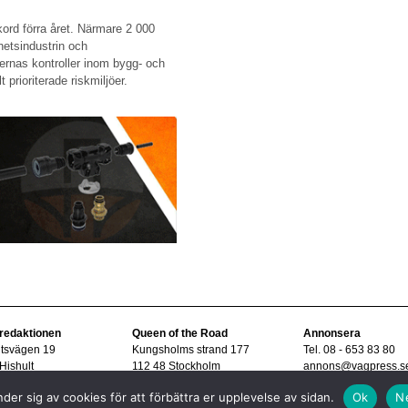
kord förra året. Närmare 2 000
hetsindustrin och
ernas kontroller inom bygg- och
prioriterade riskmiljöer.
 redaktionen
Queen of the Road
Annonsera
ltsvägen 19
Kungsholms strand 177
Tel. 08 - 653 83 80
Hishult
112 48 Stockholm
annons@vagpress.s
08 - 15 33 45
der sig av cookies för att förbättra er upplevelse av sidan.
Ok
N
vagpress.se