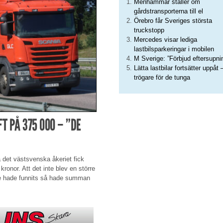
Menhammar ställer om
gårdstransporterna till el
Örebro får Sveriges största
truckstopp
Mercedes visar lediga
lastbilsparkeringar i mobilen
M Sverige: ”Förbjud eftersupni
Lätta lastbilar fortsätter uppåt 
trögare för de tunga
T PÅ 375 000 – ”DE
å det västsvenska åkeriet fick
kronor. Att det inte blev en större
te hade funnits så hade summan