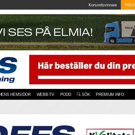
Korsordsvinnare
PRE
HENS HEMSIDOR
WEBB-TV
PODD
SÖK
PREMIUM INFO