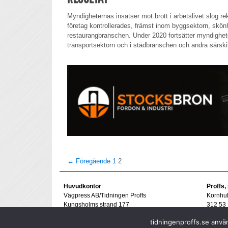
Myndigheternas insatser mot brott i arbetslivet slog re
företag kontrollerades, främst inom byggsektorn, skön
restaurangbranschen. Under 2020 fortsätter myndighet
transportsektorn och i städbranschen och andra särskilt 
← Föregående
1
2
Huvudkontor
Proffs,
Vägpress AB/Tidningen Proffs
Kornhu
Kungsholms strand 177
312 53 
112 48 Stockholm
Tel. 07
tidningenproffs.se använ
goran@