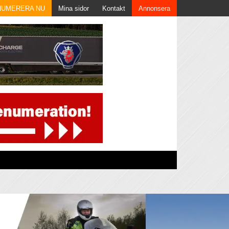
NUMERERA NU
Mina sidor
Kontakt
Annonsera