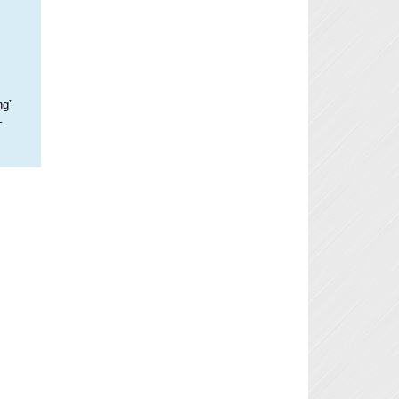
ng”
–