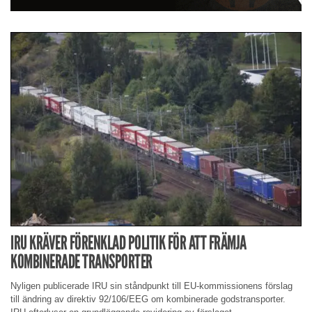
IRU KRÄVER FÖRENKLAD POLITIK FÖR ATT FRÄMJA
KOMBINERADE TRANSPORTER
Nyligen publicerade IRU sin ståndpunkt till EU-kommissionens förslag
till ändring av direktiv 92/106/EEG om kombinerade godstransporter.