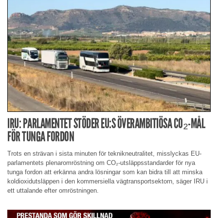
IRU: PARLAMENTET STÖDER EU:S ÖVERAMBITIÖSA CO₂-MÅL
FÖR TUNGA FORDON
Trots en strävan i sista minuten för teknikneutralitet, misslyckas EU-
parlamentets plenaromröstning om CO₂-utsläppsstandarder för nya
tunga fordon att erkänna andra lösningar som kan bidra till att minska
koldioxidutsläppen i den kommersiella vägtransportsektorn, säger IRU i
ett uttalande efter omröstningen.