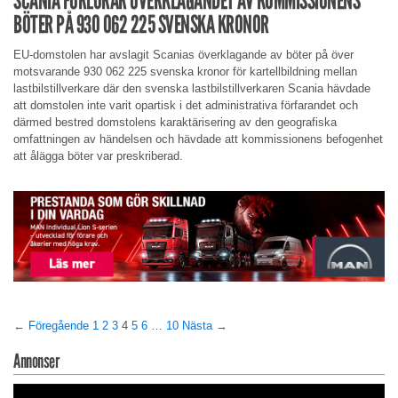
SCANIA FÖRLORAR ÖVERKLAGANDET AV KOMMISSIONENS
BÖTER PÅ 930 062 225 SVENSKA KRONOR
EU-domstolen har avslagit Scanias överklagande av böter på över
motsvarande 930 062 225 svenska kronor för kartellbildning mellan
lastbilstillverkare där den svenska lastbilstillverkaren Scania hävdade
att domstolen inte varit opartisk i det administrativa förfarandet och
därmed bestred domstolens karaktärisering av den geografiska
omfattningen av händelsen och hävdade att kommissionens befogenhet
att ålägga böter var preskriberad.
← Föregående
1
2
3
4
5
6
…
10
Nästa →
Annonser