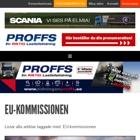
Skip
Korsordsvinnare
PRENUMERERA NU
Mina sidor
Kontakt
Annonsera
to
content
≡
EU-KOMMISSIONEN
Listar alla artiklar taggade med: EU-kommissionen