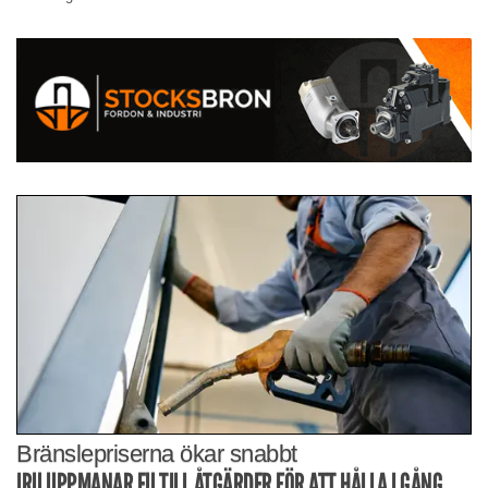
Bränslepriserna ökar snabbt
IRU UPPMANAR EU TILL ÅTGÄRDER FÖR ATT HÅLLA I GÅNG