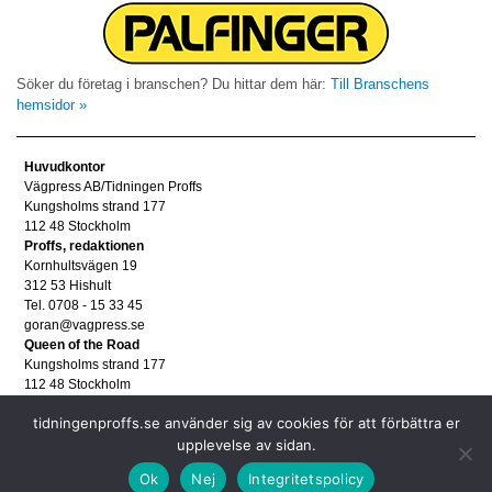
Söker du företag i branschen? Du hittar dem här:
Till Branschens
hemsidor »
Huvudkontor
Vägpress AB/Tidningen Proffs
Kungsholms strand 177
112 48 Stockholm
Proffs, redaktionen
Kornhultsvägen 19
312 53 Hishult
Tel. 0708 - 15 33 45
goran@vagpress.se
Queen of the Road
Kungsholms strand 177
112 48 Stockholm
Annonsera
tidningenproffs.se använder sig av cookies för att förbättra er
Tel. 08 - 653 83 80
annons@vagpress.se
upplevelse av sidan.
Personuppgifter
Ok
Nej
Integritetspolicy
Personuppgifter/GDPR