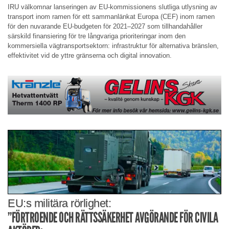
IRU välkomnar lanseringen av EU-kommissionens slutliga utlysning av
transport inom ramen för ett sammanlänkat Europa (CEF) inom ramen
för den nuvarande EU-budgeten för 2021–2027 som tillhandahåller
särskild finansiering för tre långvariga prioriteringar inom den
kommersiella vägtransportsektorn: infrastruktur för alternativa bränslen,
effektivitet vid de yttre gränserna och digital innovation.
EU:s militära rörlighet:
”FÖRTROENDE OCH RÄTTSSÄKERHET AVGÖRANDE FÖR CIVILA