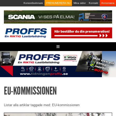
Skip
Korsordsvinnare
PRENUMERERA NU
Mina sidor
Kontakt
Annonsera
to
content
≡
EU-KOMMISSIONEN
Listar alla artiklar taggade med: EU-kommissionen