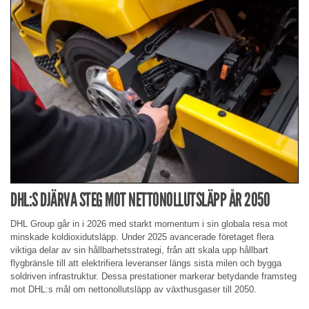
DHL:S DJÄRVA STEG MOT NETTONOLLUTSLÄPP ÅR 2050
DHL Group går in i 2026 med starkt momentum i sin globala resa mot
minskade koldioxidutsläpp. Under 2025 avancerade företaget flera
viktiga delar av sin hållbarhetsstrategi, från att skala upp hållbart
flygbränsle till att elektrifiera leveranser längs sista milen och bygga
soldriven infrastruktur. Dessa prestationer markerar betydande framsteg
mot DHL:s mål om nettonollutsläpp av växthusgaser till 2050.