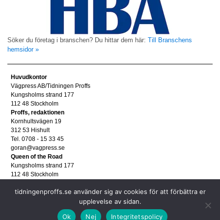
Söker du företag i branschen? Du hittar dem här:
Till Branschens
hemsidor »
Huvudkontor
Vägpress AB/Tidningen Proffs
Kungsholms strand 177
112 48 Stockholm
Proffs, redaktionen
Kornhultsvägen 19
312 53 Hishult
Tel. 0708 - 15 33 45
goran@vagpress.se
Queen of the Road
Kungsholms strand 177
112 48 Stockholm
Annonsera
tidningenproffs.se använder sig av cookies för att förbättra er
Tel. 08 - 653 83 80
upplevelse av sidan.
annons@vagpress.se
Personuppgifter
Ok
Nej
Integritetspolicy
Personuppgifter/GDPR