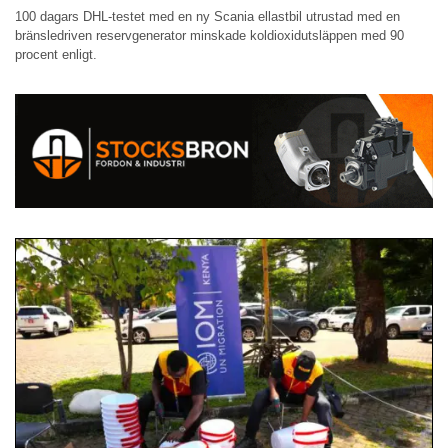
100 dagars DHL-testet med en ny Scania ellastbil utrustad med en
bränsledriven reservgenerator minskade koldioxidutsläppen med 90
procent enligt.