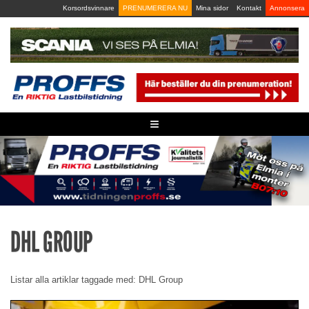
Skip
Korsordsvinnare
PRENUMERERA NU
Mina sidor
Kontakt
Annonsera
to
content
≡
DHL GROUP
Listar alla artiklar taggade med: DHL Group