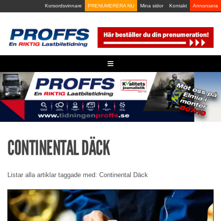
Skip
Korsordsvinnare
PRENUMERERA NU
Mina sidor
Kontakt
Annonsera
to
content
≡
CONTINENTAL DÄCK
Listar alla artiklar taggade med: Continental Däck