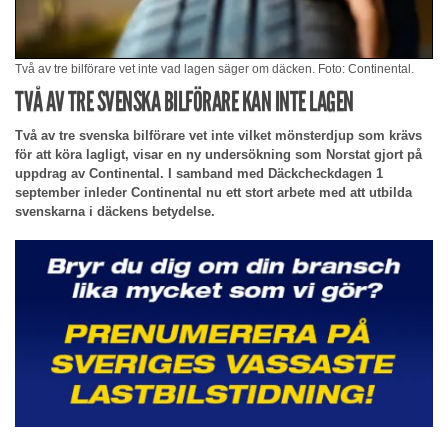
Två av tre bilförare vet inte vad lagen säger om däcken. Foto: Continental.
TVÅ AV TRE SVENSKA BILFÖRARE KAN INTE LAGEN
Två av tre svenska bilförare vet inte vilket mönsterdjup som krävs
för att köra lagligt, visar en ny undersökning som Norstat gjort på
uppdrag av Continental. I samband med Däckcheckdagen 1
september inleder Continental nu ett stort arbete med att utbilda
svenskarna i däckens betydelse.