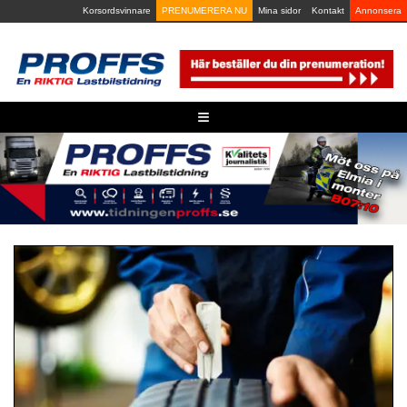
Skip
Korsordsvinnare
PRENUMERERA NU
Mina sidor
Kontakt
Annonsera
to
content
≡