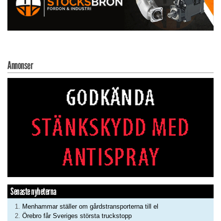
Annonser
Senaste nyheterna
Menhammar ställer om gårdstransporterna till el
Örebro får Sveriges största truckstopp