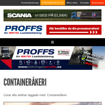
Skip
Korsordsvinnare
PRENUMERERA NU
Mina sidor
Kontakt
Annonsera
to
content
≡
CONTAINERÅKERI
Listar alla artiklar taggade med: Containeråkeri