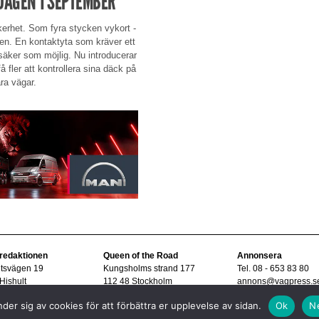
DAGEN 1 SEPTEMBER
erhet. Som fyra stycken vykort -
ken. En kontaktyta som kräver ett
 säker som möjlig. Nu introducerar
 fler att kontrollera sina däck på
ra vägar.
 redaktionen
Queen of the Road
Annonsera
ltsvägen 19
Kungsholms strand 177
Tel. 08 - 653 83 80
Hishult
112 48 Stockholm
annons@vagpress.s
08 - 15 33 45
der sig av cookies för att förbättra er upplevelse av sidan.
Ok
N
vagpress.se