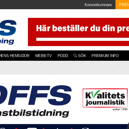
Korsordsvinnare
PRE
HENS HEMSIDOR
WEBB-TV
PODD
SÖK
PREMIUM INFO