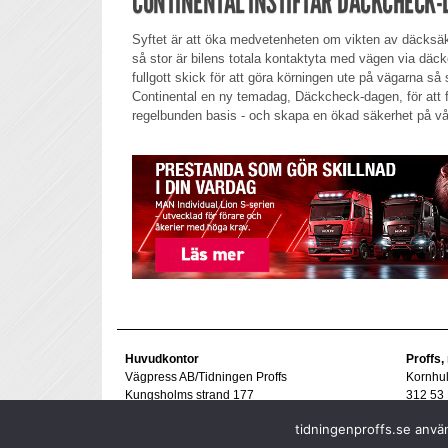
CONTINENTAL INSTIFTAR DÄCKCHECK-
Syftet är att öka medvetenheten om vikten av däcksäk
så stor är bilens totala kontaktyta med vägen via däc
fullgott skick för att göra körningen ute på vägarna så
Continental en ny temadag, Däckcheck-dagen, för att få
regelbunden basis - och skapa en ökad säkerhet på vå
Huvudkontor
Proffs,
Vägpress AB/Tidningen Proffs
Kornhu
Kungsholms strand 177
312 53 
112 48 Stockholm
Tel. 07
tidningenproffs.se använ
goran@