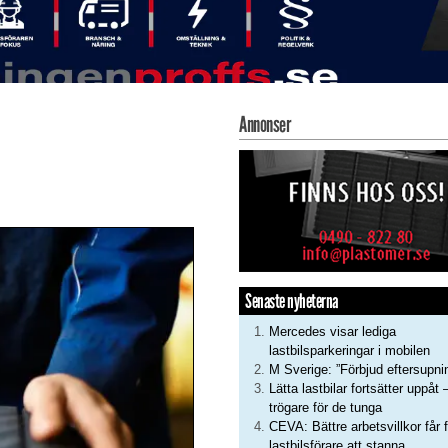
Annonser
Senaste nyheterna
Mercedes visar lediga
lastbilsparkeringar i mobilen
M Sverige: ”Förbjud eftersupni
Lätta lastbilar fortsätter uppåt 
trögare för de tunga
CEVA: Bättre arbetsvillkor får f
lastbilsförare att stanna