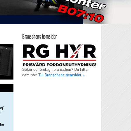
Branschens hemsidor
Söker du företag i branschen? Du hittar
dem här:
Till Branschens hemsidor »
ng”
–
ler