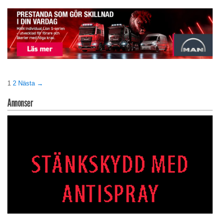
1
2
Nästa →
Annonser