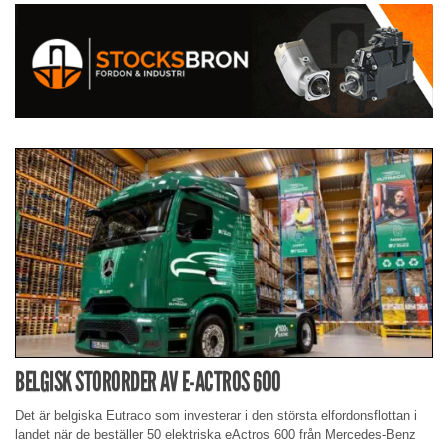
BELGISK STORORDER AV E-ACTROS 600
Det är belgiska Eutraco som investerar i den största elfordonsflottan i
landet när de beställer 50 elektriska eActros 600 från Mercedes-Benz