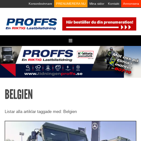
Skip
Korsordsvinnare
PRENUMERERA NU
Mina sidor
Kontakt
Annonsera
to
content
≡
BELGIEN
Listar alla artiklar taggade med: Belgien