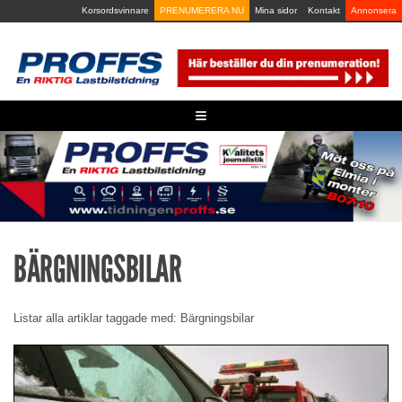
Skip
Korsordsvinnare
PRENUMERERA NU
Mina sidor
Kontakt
Annonsera
to
content
≡
BÄRGNINGSBILAR
Listar alla artiklar taggade med: Bärgningsbilar