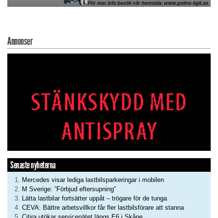
Annonser
Senaste nyheterna
Mercedes visar lediga lastbilsparkeringar i mobilen
M Sverige: ”Förbjud eftersupning”
Lätta lastbilar fortsätter uppåt – trögare för de tunga
CEVA: Bättre arbetsvillkor får fler lastbilsförare att stanna
Citira utökar servicenätet längs E6 i Skåne