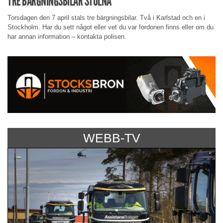
TRE BÄRGNINGSBILAR STULNA
Torsdagen den 7 april stals tre bärgningsbilar. Två i Karlstad och en i
Stockholm. Har du sett något eller vet du var fordonen finns eller om du
har annan information – kontakta polisen.
WEBB-TV