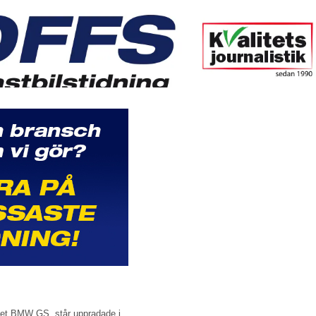
ket BMW GS, står uppradade i