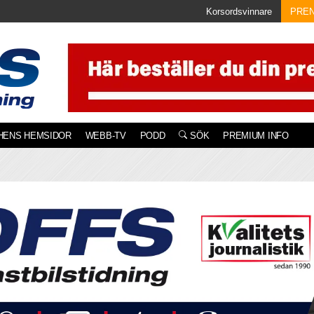
Korsordsvinnare
PRE
HENS HEMSIDOR
WEBB-TV
PODD
SÖK
PREMIUM INFO