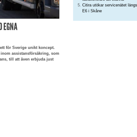
Citira utökar servicenätet läng
E6 i Skåne
0 EGNA
 ett för Sverige unikt koncept.
ag inom assistansförsäkring, som
ns, till att även erbjuda just