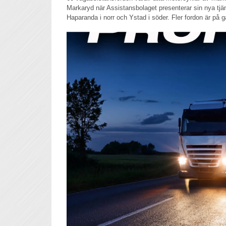
Markaryd när Assistansbolaget presenterar sin nya tjä
Haparanda i norr och Ystad i söder. Fler fordon är på