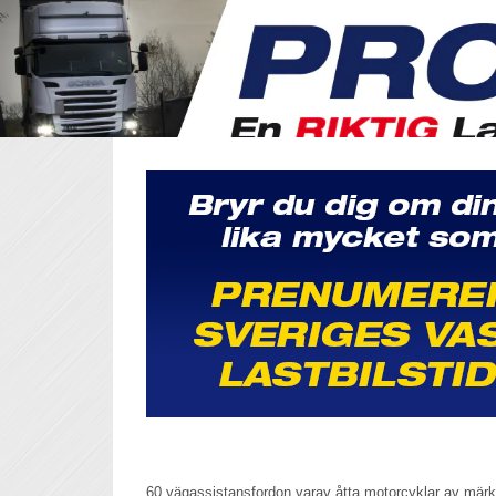
60 vägassistansfordon varav åtta motorcyklar av mär