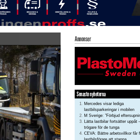
Annonser
Senaste nyheterna
Mercedes visar lediga
lastbilsparkeringar i mobilen
M Sverige: ”Förbjud eftersupni
Lätta lastbilar fortsätter uppåt 
trögare för de tunga
CEVA: Bättre arbetsvillkor får f
lastbilsförare att stanna