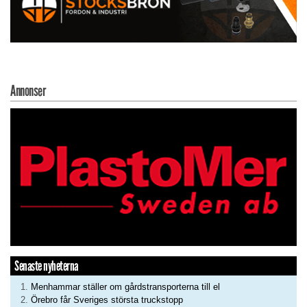
Annonser
Senaste nyheterna
Menhammar ställer om gårdstransporterna till el
Örebro får Sveriges största truckstopp