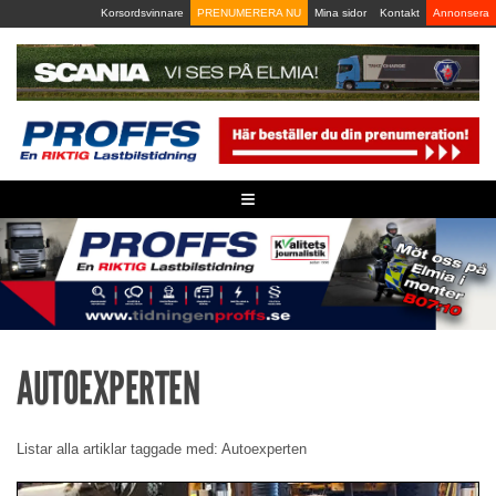
Skip
Korsordsvinnare
PRENUMERERA NU
Mina sidor
Kontakt
Annonsera
to
content
≡
AUTOEXPERTEN
Listar alla artiklar taggade med: Autoexperten