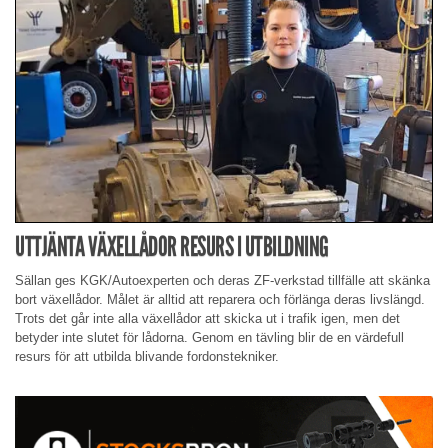
UTTJÄNTA VÄXELLÅDOR RESURS I UTBILDNING
Sällan ges KGK/Autoexperten och deras ZF-verkstad tillfälle att skänka
bort växellådor. Målet är alltid att reparera och förlänga deras livslängd.
Trots det går inte alla växellådor att skicka ut i trafik igen, men det
betyder inte slutet för lådorna. Genom en tävling blir de en värdefull
resurs för att utbilda blivande fordonstekniker.