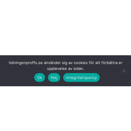
tidningenproffs.se använder sig av cookies för att förbättra er
upplevelse av sidan.
Ok
Nej
Integritetspolicy
Förutom
lastbilssegmentet underströk Tata Motors vikten av att få
tillgång till avancerade drivlineverksamheter genom att även förvärva
FPT, drivlineavdelningen inom Iveco-gruppen, med huvudkontor i Turin.
Affären mellan
Tata Motors och Iveco Group har fått klartecken av
majoriteten av myndighetsgodkännandena och resten väntas inom kort.