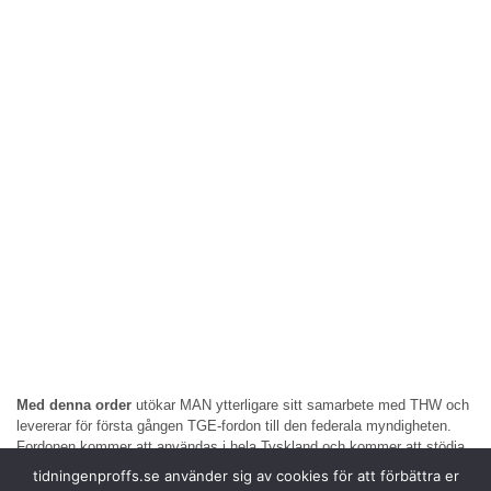
Med denna order
utökar MAN ytterligare sitt samarbete med THW och
levererar för första gången TGE-fordon till den federala myndigheten.
Fordonen kommer att användas i hela Tyskland och kommer att stödja
frivilliga insatsstyrkors arbete.
tidningenproffs.se använder sig av cookies för att förbättra er